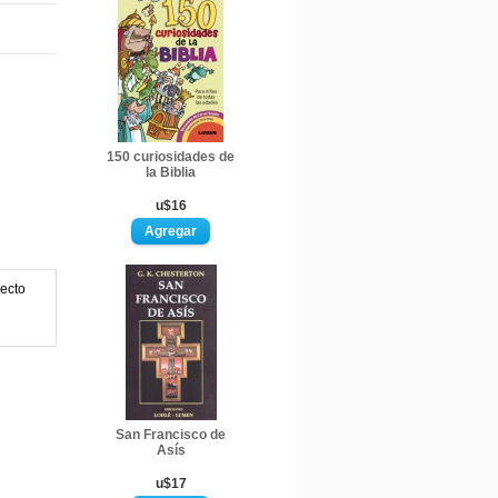
150 curiosidades de
la Biblia
u$16
recto
San Francisco de
Asís
u$17