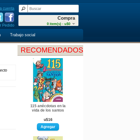
a cuenta
Compra
0 item(s) - u$0
r Pedido
n
Trabajo social
RECOMENDADOS
recto
115 anécdotas en la
vida de los santos
u$16