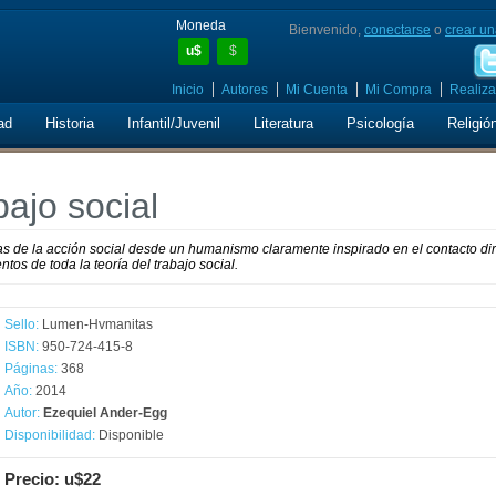
Moneda
Bienvenido,
conectarse
o
crear un
u$
$
Inicio
Autores
Mi Cuenta
Mi Compra
Realiza
ad
Historia
Infantil/Juvenil
Literatura
Psicología
Religió
bajo social
 de la acción social desde un humanismo claramente inspirado en el contacto di
tos de toda la teoría del trabajo social.
Sello:
Lumen-Hvmanitas
ISBN:
950-724-415-8
Páginas:
368
Año:
2014
Autor:
Ezequiel Ander-Egg
Disponibilidad:
Disponible
Precio: u$22