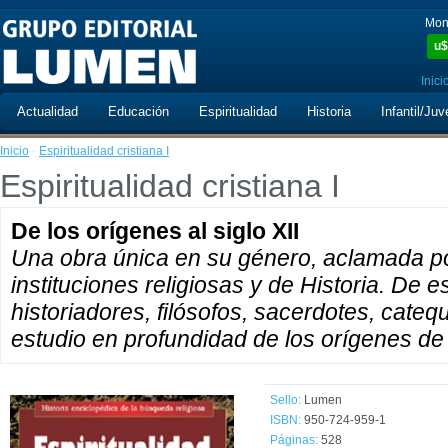
Mon
u$
Inici
Actualidad
Educación
Espiritualidad
Historia
Infantil/Juv
Inicio
·
Espiritualidad cristiana I
Espiritualidad cristiana I
De los orígenes al siglo XII
Una obra única en su género, aclamada p
instituciones religiosas y de Historia. De e
historiadores, filósofos, sacerdotes, cateq
estudio en profundidad de los orígenes de l
Sello:
Lumen
ISBN:
950-724-959-1
Páginas:
528