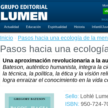
Mon
u$
Inici
Actualidad
Educación
Espiritualidad
Historia
Infantil/Juv
Inicio
·
Pasos hacia una ecología de la men
Pasos hacia una ecología
Una aproximación revolucionaria a la 
Bateson, auténtico humanista, integra la cien
la técnica, la política, la ética y la visión r
logra enraizar el conocimiento en la vida co
Sello:
Lohlé Lum
ISBN:
950-724-7