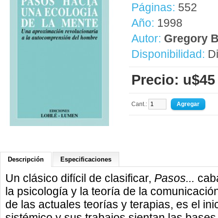
Páginas:
552
Año:
1998
Autor:
Gregory 
Disponibilidad:
Di
Precio: u$45
Cant.:
Descripción
Especificaciones
Un clásico difícil de clasificar,
Pasos...
caba
la psicología y la teoría de la comunicac
de las actuales teorías y terapias, es el i
sistémico y sus trabajos sientan las base