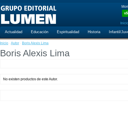
Mon
u$
Inici
Actualidad
Educación
Espiritualidad
Historia
Infantil/Juv
Inicio
·
Autor
·
Boris Alexis Lima
Boris Alexis Lima
No existen productos de este Autor.