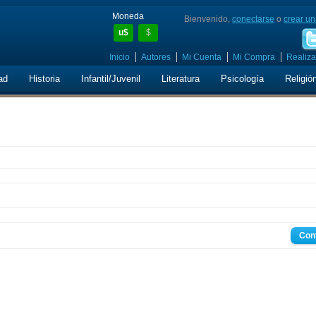
Moneda
Bienvenido,
conectarse
o
crear un
u$
$
Inicio
Autores
Mi Cuenta
Mi Compra
Realiza
ad
Historia
Infantil/Juvenil
Literatura
Psicología
Religió
Con