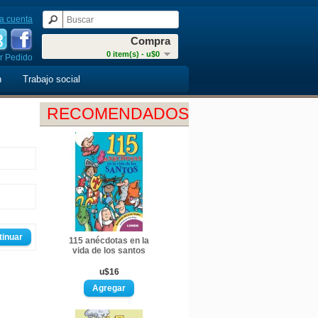
a cuenta
Compra
0 item(s) - u$0
r Pedido
n
Trabajo social
RECOMENDADOS
tinuar
115 anécdotas en la
vida de los santos
u$16