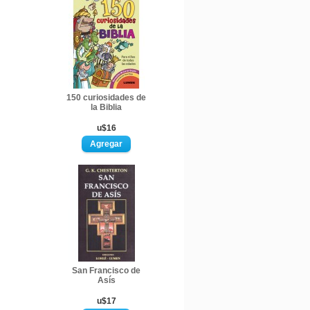
150 curiosidades de
la Biblia
u$16
San Francisco de
Asís
u$17