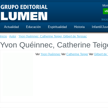
Mon
u$
Inici
Actualidad
Educación
Espiritualidad
Historia
Infantil/Juv
Inicio
·
Autor
·
Yvon Quéinnec, Catherine Teiger, Gilbert de Terssac
Yvon Quéinnec, Catherine Teige
Ver
Yvon Quéinnec
Ver
Catherine Teiger
Ver
Gilbert de