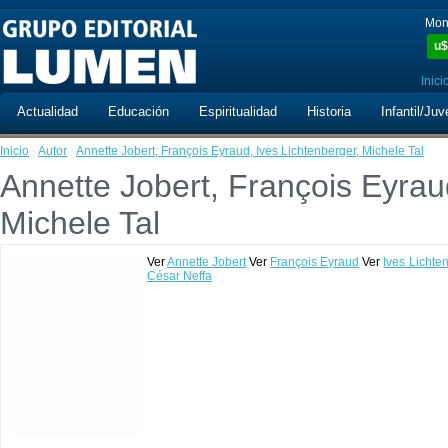
Mon
u$
Inici
Actualidad
Educación
Espiritualidad
Historia
Infantil/Juv
Inicio
·
Autor
·
Annette Jobert, François Eyraud, Ives Lichtenberger, Michele Tal
Annette Jobert, François Eyrau
Michele Tal
Ver
Annette Jobert
Ver
François Eyraud
Ver
Ives Lichte
César Neffa