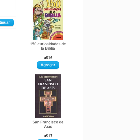
tinuar
150 curiosidades de
la Biblia
u$16
San Francisco de
Asís
u$17