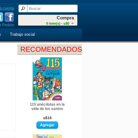
a cuenta
Compra
0 item(s) - u$0
r Pedido
n
Trabajo social
RECOMENDADOS
115 anécdotas en la
vida de los santos
u$16