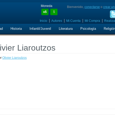
Moneda
Bienvenido,
conectarse
o
crear un
u$
$
Inicio
Autores
Mi Cuenta
Mi Compra
Realiza
ad
Historia
Infantil/Juvenil
Literatura
Psicología
Religió
vier Liaroutzos
er
Olivier Liaroutzos