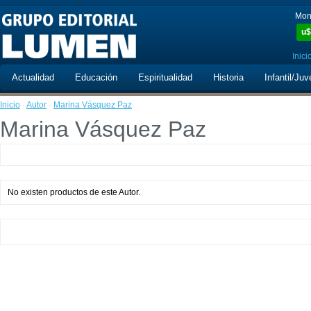
Mon
u$
Inici
Actualidad
Educación
Espiritualidad
Historia
Infantil/Juv
Inicio
·
Autor
·
Marina Vásquez Paz
Marina Vásquez Paz
No existen productos de este Autor.