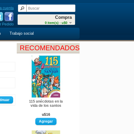
a cuenta
Compra
0 item(s) - u$0
r Pedido
n
Trabajo social
RECOMENDADOS
tinuar
115 anécdotas en la
vida de los santos
u$16