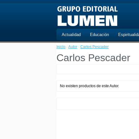
Actualidad
Educación
Espiritualid
Inicio
·
Autor
·
Carlos Pescader
Carlos Pescader
No existen productos de este Autor.