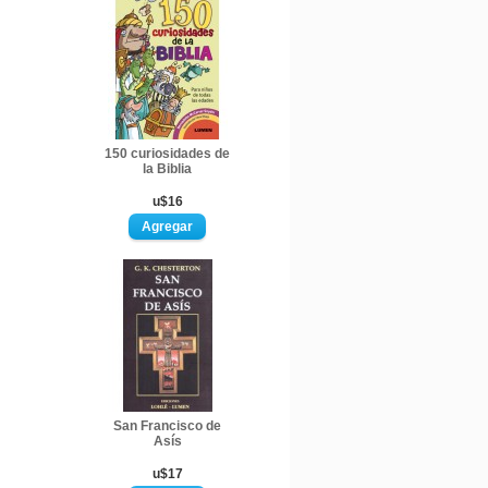
150 curiosidades de
la Biblia
u$16
San Francisco de
Asís
u$17