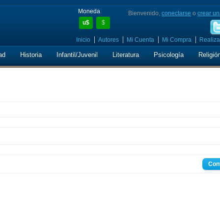
Moneda
Bienvenido,
conectarse
o
crear un
u$
$
Inicio
Autores
Mi Cuenta
Mi Compra
Realiza
ad
Historia
Infantil/Juvenil
Literatura
Psicología
Religió
Con