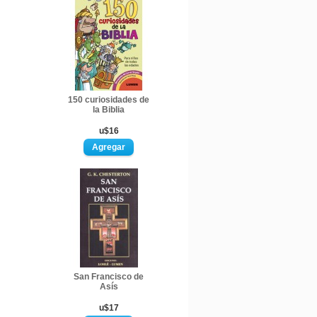
150 curiosidades de
la Biblia
u$16
San Francisco de
Asís
u$17