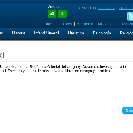
Moneda
Bienvenido,
conectarse
o
crear un
u$
$
Inicio
Autores
Mi Cuenta
Mi Compra
Realiza
ad
Historia
Infantil/Juvenil
Literatura
Psicología
Religió
i
Universidad de la República Oriental del Uruguay. Docente e Investigadora full-ti
ad. Escritora y autora de más de veinte libros de ensayo y narrativa.
Con