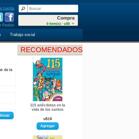
a cuenta
Compra
0 item(s) - u$0
r Pedido
n
Trabajo social
RECOMENDADOS
me de la
115 anécdotas en la
vida de los santos
tinuar
u$16