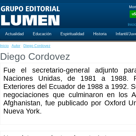
Mon
u$
Inici
Actualidad
Educación
Espiritualidad
Historia
Infantil/Juv
Inicio
·
Autor
·
Diego Cordovez
Diego Cordovez
Fue el secretario-general adjunto par
Naciones Unidas, de 1981 a 1988. F
Exteriores del Ecuador de 1988 a 1992. S
negociaciones que culminaron en los A
Afghanistan, fue publicado por Oxford U
Nueva York.