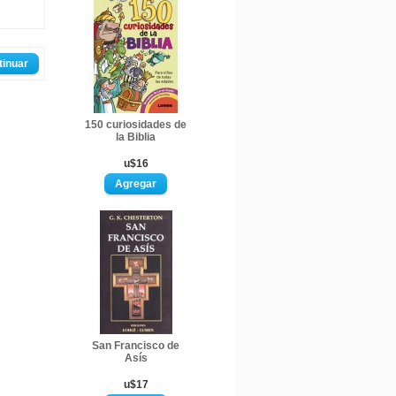
tinuar
150 curiosidades de
la Biblia
u$16
San Francisco de
Asís
u$17