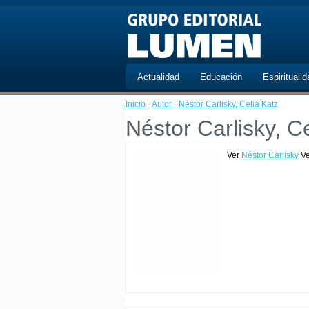
Actualidad
Educación
Espiritualid
Inicio
·
Autor
·
Néstor Carlisky, Celia Katz
Néstor Carlisky, C
Ver
Néstor Carlisky
V