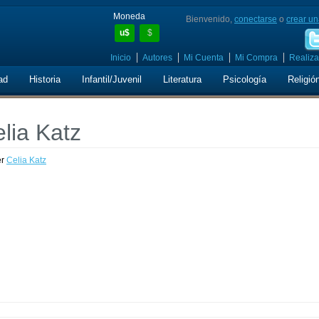
Moneda
Bienvenido,
conectarse
o
crear un
u$
$
Inicio
Autores
Mi Cuenta
Mi Compra
Realiza
ad
Historia
Infantil/Juvenil
Literatura
Psicología
Religió
elia Katz
er
Celia Katz