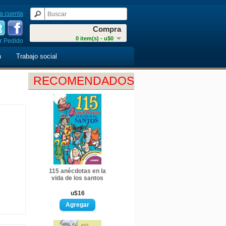
a cuenta
Compra
0 item(s) - u$0
r Pedido
n
Trabajo social
RECOMENDADOS
115 anécdotas en la
vida de los santos
u$16