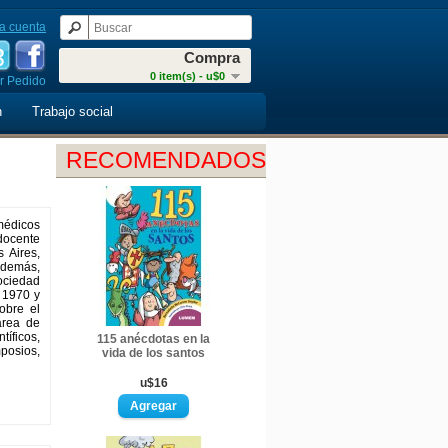
a cuenta
Compra
0 item(s) - u$0
r Pedido
n
Trabajo social
RECOMENDADOS
médicos
docente
 Aires,
Además,
ociedad
 1970 y
obre el
area de
íficos,
115 anécdotas en la
posios,
vida de los santos
u$16