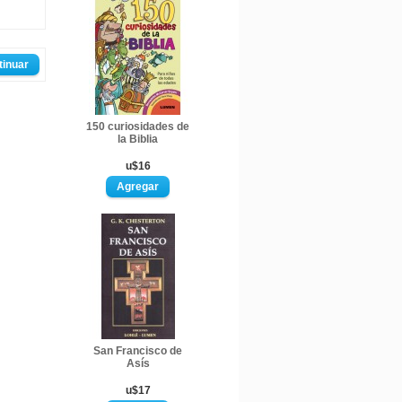
tinuar
150 curiosidades de
la Biblia
u$16
San Francisco de
Asís
u$17