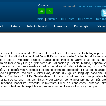
Moneda
Bienvenido,
conectarse
o
crear un
u$
$
Inicio
Autores
Mi Cuenta
Mi Compra
Realiza
ad
Historia
Infantil/Juvenil
Literatura
Psicología
Religió
cido en la provincia de Córdoba. Es profesor del Curso de Flebología para 
ión Universitaria, Universidad John F. Kennedy, Argentina), miembro del cuerpo 
osgrado de Medicina Estética (Facultad de Medicina, Universidad de Buenos
ado en Medicina y Cirugía (Ministerio de Educación y Ciencia, Madrid, España). 
osas organizaciones médicas dedicadas al estudio de la flebología, como la S
gía y Linfología y la Sociedad Latinoamericana de Flebología. En las décadas de
edios gráficos, radiales y televisivos, donde divulgó en lenguaje cotidiano s
e la Circulación". El Dr. Sevilla desarrolló y aún continúa con una prolífera t
, a la que se unen las científicas y educativas, como miembro de comités cient
redonda, panelista, expositor y miembro titular en congresos, jornadas, sim
 y cursos, tanto en la República Argentina como en Estados Unidos y Europa.