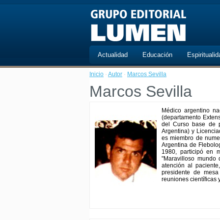
Actualidad
Educación
Espiritualid
Inicio
·
Autor
·
Marcos Sevilla
Marcos Sevilla
Médico argentino na
(departamento Extens
del Curso base de p
Argentina) y Licenci
es miembro de numer
Argentina de Flebolo
1980, participó en m
"Maravilloso mundo d
atención al paciente
presidente de mesa 
reuniones científicas