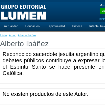
Mon
u$
Inici
Actualidad
Educación
Espiritualidad
Historia
Infantil/Juv
Inicio
·
Autor
·
Alberto Ibáñez
Alberto Ibáñez
Reconocido sacerdote jesuita argentino q
debates públicos contribuye a expresar lo
el Espíritu Santo se hace presente en
Católica.
No existen productos de este Autor.