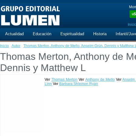
Mon
u$
Inici
Actualidad
Educación
Espiritualidad
Historia
Infantil/Juv
Inicio
·
Autor
·
Thomas Merton, Anthony de Mello, Anselm Grün, Dennis y Matthew 
Thomas Merton, Anthony de Me
Dennis y Matthew L
Ver
Thomas Merton
Ver
Anthony de Mello
Ver
Anselm
Linn
Ver
Barbara Shlemon Ryan