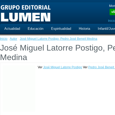
Mon
u$
Inici
Actualidad
Educación
Espiritualidad
Historia
Infantil/Juv
Inicio
·
Autor
·
José Miguel Latorre Postigo, Pedro José Beneit Medina
José Miguel Latorre Postigo, P
Medina
Ver
José Miguel Latorre Postigo
Ver
Pedro José Beneit