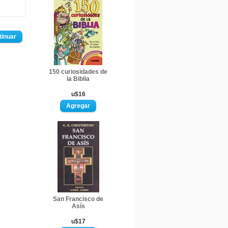
tinuar
150 curiosidades de
la Biblia
u$16
San Francisco de
Asís
u$17