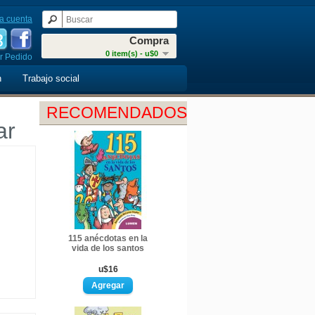
a cuenta
Compra
0 item(s) - u$0
r Pedido
n
Trabajo social
RECOMENDADOS
ar
115 anécdotas en la
vida de los santos
u$16