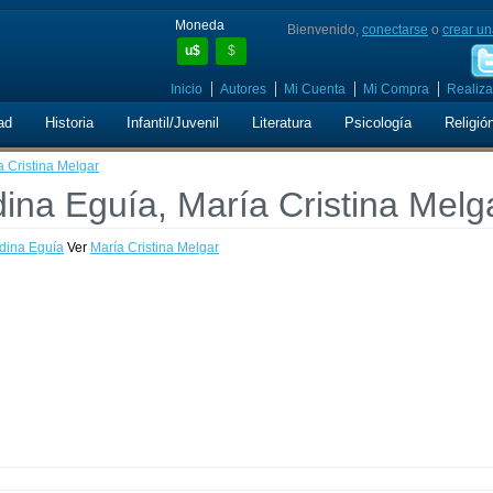
Moneda
Bienvenido,
conectarse
o
crear un
u$
$
Inicio
Autores
Mi Cuenta
Mi Compra
Realiza
ad
Historia
Infantil/Juvenil
Literatura
Psicología
Religió
 Cristina Melgar
ina Eguía, María Cristina Melg
dina Eguía
Ver
María Cristina Melgar