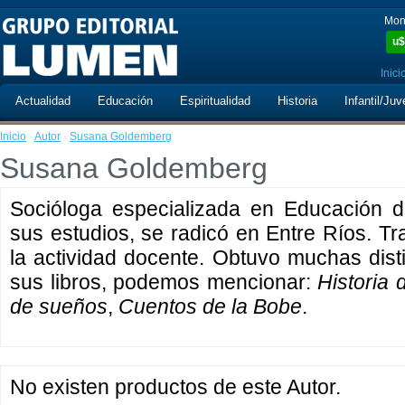
Mon
u$
Inici
Actualidad
Educación
Espiritualidad
Historia
Infantil/Juv
Inicio
·
Autor
·
Susana Goldemberg
Susana Goldemberg
Socióloga especializada en Educación d
sus estudios, se radicó en Entre Ríos. Tr
la actividad docente. Obtuvo muchas dist
sus libros, podemos mencionar:
Historia
de sueños
,
Cuentos de la Bobe
.
No existen productos de este Autor.