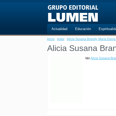
Actualidad
Educación
Espiritualid
Inicio
·
Autor
·
Alicia Susana Brandy, María Elen
Alicia Susana Bra
Ver
Alicia Susana Br