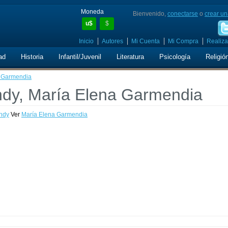
Moneda
Bienvenido,
conectarse
o
crear un
u$
$
Inicio
Autores
Mi Cuenta
Mi Compra
Realiza
ad
Historia
Infantil/Juvenil
Literatura
Psicología
Religió
a Garmendia
ndy, María Elena Garmendia
andy
Ver
María Elena Garmendia