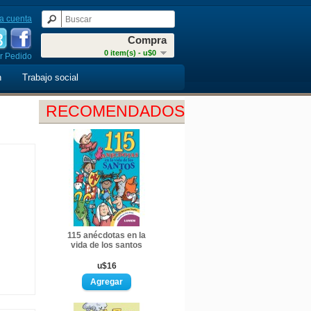
a cuenta
Compra
0 item(s) - u$0
r Pedido
n
Trabajo social
RECOMENDADOS
115 anécdotas en la
vida de los santos
u$16