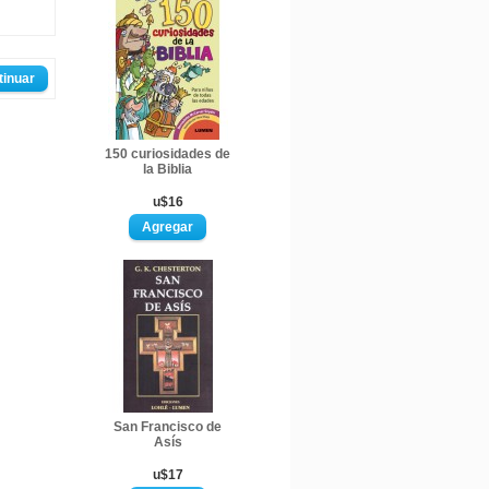
tinuar
150 curiosidades de
la Biblia
u$16
San Francisco de
Asís
u$17