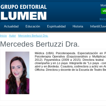
Mon
u$
Inici
Actualidad
Educación
Espiritualidad
Historia
Infantil/Juv
Inicio
·
Autor
·
Mercedes Bertuzzi Dra.
Mercedes Bertuzzi Dra.
Médica (UBA). Psicoterapeuta. Especialización en P
Psicoterapia Operativa (Esquizoanálisis y Multipli
2012). Payamédica (2009 a 2015). Directora teatral. 
clownpañía
y en
Lo paya
. Integrante de “Lo paya - com
abrir
y en
Bordeáu
. Coautora, codirectora y actriz en
A
Officina
. Directora y docente de la Escuela de Teatro Bes