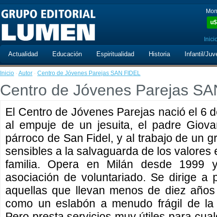
Mon
u$
Inici
Actualidad
Educación
Espiritualidad
Historia
Infantil/Juv
Inicio
·
Autor
·
Centro de Jóvenes Parejas SAN FIDEL
Centro de Jóvenes Parejas S
El Centro de Jóvenes Parejas nació el 6 
al empuje de un jesuita, el padre Giova
párroco de San Fidel, y al trabajo de un g
sensibles a la salvaguarda de los valores 
familia. Opera en Milán desde 1999 
asociación de voluntariado. Se dirige a p
aquellas que llevan menos de diez años
como un eslabón a menudo frágil de la r
Pero presta servicios muy útiles para cua