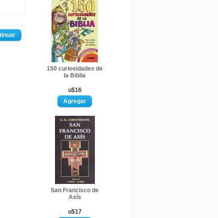
tinuar
150 curiosidades de
la Biblia
u$16
San Francisco de
Asís
u$17