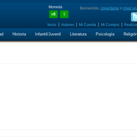
Moneda
Bienvenido,
conectarse
o
crear un
u$
$
Inicio
Autores
Mi Cuenta
Mi Compra
Realiza
ad
Historia
Infantil/Juvenil
Literatura
Psicología
Religió