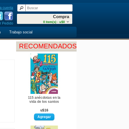
a cuenta
Compra
0 item(s) - u$0
r Pedido
n
Trabajo social
RECOMENDADOS
115 anécdotas en la
vida de los santos
u$16