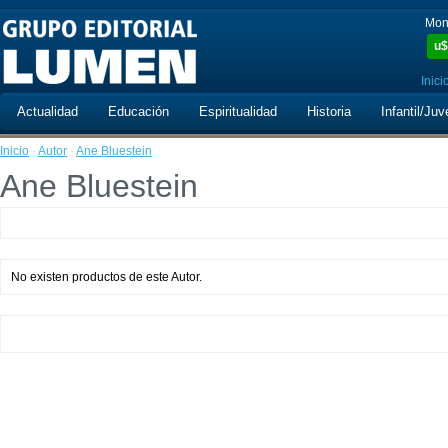
Mon
u$
Inici
Actualidad
Educación
Espiritualidad
Historia
Infantil/Juv
Inicio
·
Autor
·
Ane Bluestein
Ane Bluestein
No existen productos de este Autor.