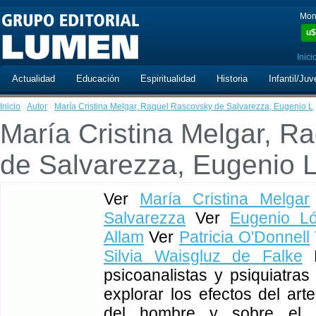
Mon
u$
Inici
Actualidad
Educación
Espiritualidad
Historia
Infantil/Juv
Inicio
·
Autor
·
María Cristina Melgar, Raquel Rascovsky de Salvarezza, Eugenio L
María Cristina Melgar, R
de Salvarezza, Eugenio 
Ver
María Cristina Melgar
Salvarezza
Ver
Eugenio L
Allam
Ver
Patricia O'Donnell
Silvia Waisgluz de Falke
E
psicoanalistas y psiquiatras
explorar los efectos del art
del hombre y sobre el d