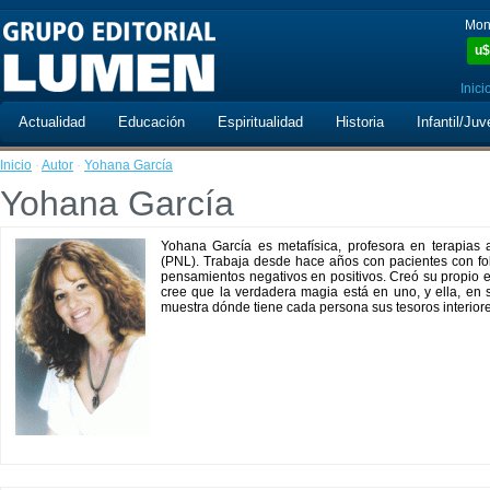
Mon
u$
Inici
Actualidad
Educación
Espiritualidad
Historia
Infantil/Juv
Inicio
·
Autor
·
Yohana García
Yohana García
Yohana García es metafísica, profesora en terapias a
(PNL). Trabaja desde hace años con pacientes con fobi
pensamientos negativos en positivos. Creó su propio e
cree que la verdadera magia está en uno, y ella, en 
muestra dónde tiene cada persona sus tesoros interiore