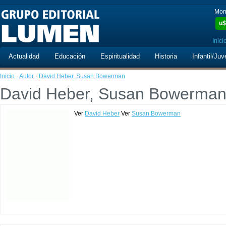
Mon
u$
Inici
Actualidad
Educación
Espiritualidad
Historia
Infantil/Juv
Inicio
·
Autor
·
David Heber, Susan Bowerman
David Heber, Susan Bowerma
Ver
David Heber
Ver
Susan Bowerman