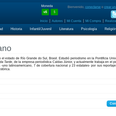
Moneda
Bienvenido,
conectarse
o
crear un
u$
$
Inicio
Autores
Mi Cuenta
Mi Compra
Realiza
ad
Historia
Infantil/Juvenil
Literatura
Psicología
Religió
ano
el estado de Río Grande do Sul, Brasil. Estudió periodismo en la Pontificia Uni
da Tarde
, de la empresa periodística Caldas Júnior, y actualmente trabaja en el p
uno latinoamericano, 7 de cobertura nacional y 23 estatales- por sus reportaje
stórica.
Con