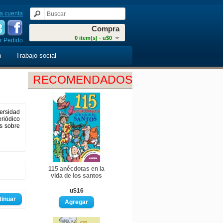
a cuenta
Compra
0 item(s) - u$0
r Pedido
n
Trabajo social
RECOMENDADOS
versidad
eriódico
s sobre
115 anécdotas en la
vida de los santos
u$16
tinuar