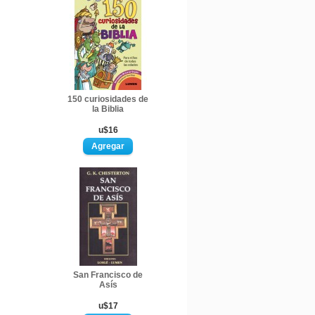
150 curiosidades de
la Biblia
u$16
San Francisco de
Asís
u$17