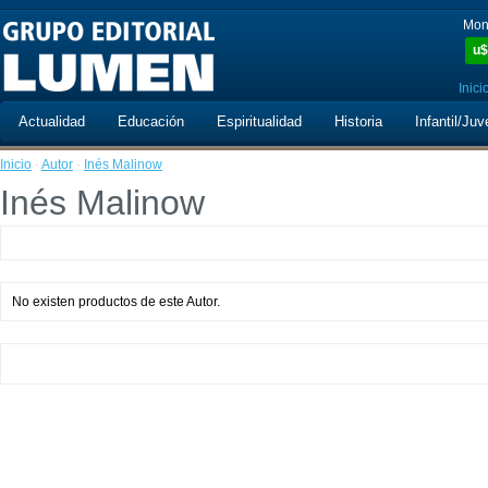
Mon
u$
Inici
Actualidad
Educación
Espiritualidad
Historia
Infantil/Juv
Inicio
·
Autor
·
Inés Malinow
Inés Malinow
No existen productos de este Autor.