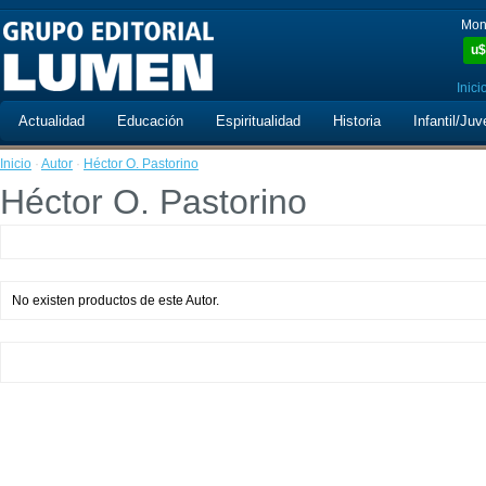
Mon
u$
Inici
Actualidad
Educación
Espiritualidad
Historia
Infantil/Juv
Inicio
·
Autor
·
Héctor O. Pastorino
Héctor O. Pastorino
No existen productos de este Autor.