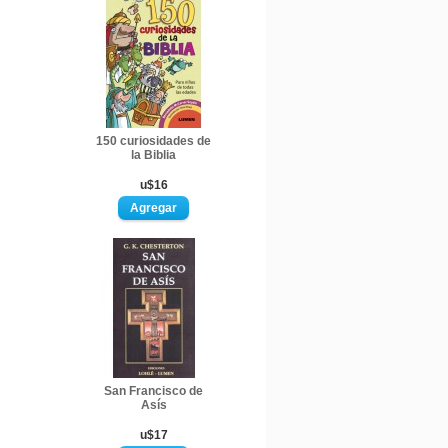
150 curiosidades de
la Biblia
u$16
San Francisco de
Asís
u$17