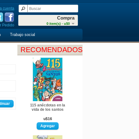
a cuenta
Compra
0 item(s) - u$0
r Pedido
n
Trabajo social
RECOMENDADOS
tinuar
115 anécdotas en la
vida de los santos
u$16