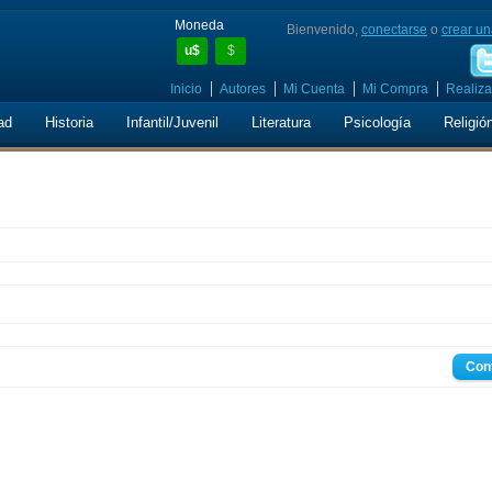
Moneda
Bienvenido,
conectarse
o
crear un
u$
$
Inicio
Autores
Mi Cuenta
Mi Compra
Realiza
ad
Historia
Infantil/Juvenil
Literatura
Psicología
Religió
Con