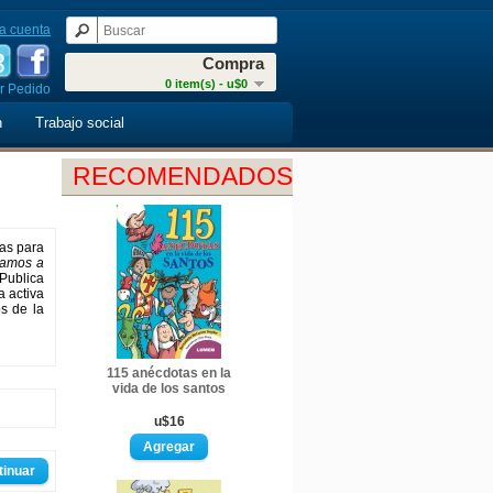
a cuenta
Compra
0 item(s) - u$0
r Pedido
n
Trabajo social
RECOMENDADOS
ias para
amos a
Publica
a activa
os de la
115 anécdotas en la
vida de los santos
u$16
tinuar