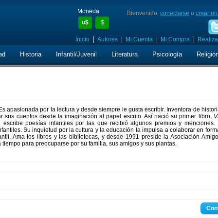
Moneda
Bienvenido,
conectarse
o
crear un
u$
$
Inicio
Autores
Mi Cuenta
Mi Compra
Realiza
ad
Historia
Infantil/Juvenil
Literatura
Psicología
Religió
Es apasionada por la lectura y desde siempre le gusta escribir. Inventora de histor
ar sus cuentos desde la imaginación al papel escrito. Así nació su primer libro,
V
 escribe poesías infantiles por las que recibió algunos premios y menciones. 
antiles. Su inquietud por la cultura y la educación la impulsa a colaborar en form
fantil. Ama los libros y las bibliotecas, y desde 1991 preside la Asociación Amig
 tiempo para preocuparse por su familia, sus amigos y sus plantas.
Con