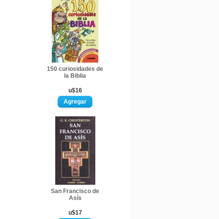
150 curiosidades de
la Biblia
u$16
San Francisco de
Asís
u$17