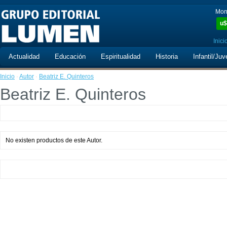
Mon
u$
Inici
Actualidad
Educación
Espiritualidad
Historia
Infantil/Juv
Inicio
·
Autor
·
Beatriz E. Quinteros
Beatriz E. Quinteros
No existen productos de este Autor.