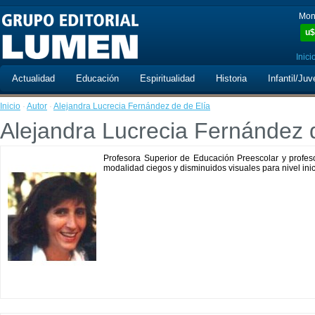
Mon
u$
Inici
Actualidad
Educación
Espiritualidad
Historia
Infantil/Juv
Inicio
·
Autor
·
Alejandra Lucrecia Fernández de de Elía
Alejandra Lucrecia Fernández 
Profesora Superior de Educación Preescolar y profeso
modalidad ciegos y disminuidos visuales para nivel inic