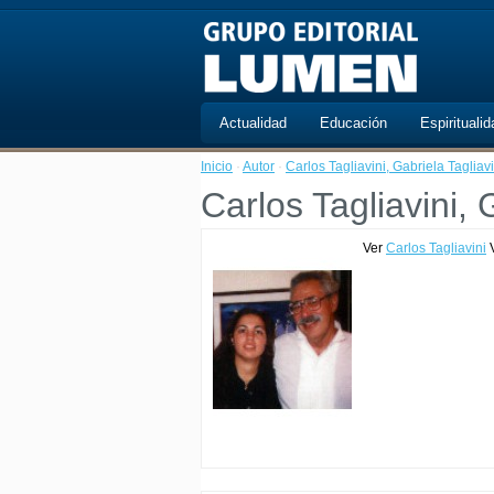
Actualidad
Educación
Espiritualid
Inicio
·
Autor
·
Carlos Tagliavini, Gabriela Tagliavi
Carlos Tagliavini, 
Ver
Carlos Tagliavini