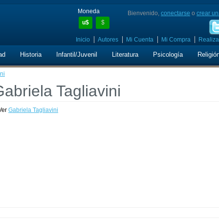
Moneda
Bienvenido,
conectarse
o
crear un
u$
$
Inicio
Autores
Mi Cuenta
Mi Compra
Realiza
ad
Historia
Infantil/Juvenil
Literatura
Psicología
Religió
ni
Gabriela Tagliavini
Ver
Gabriela Tagliavini