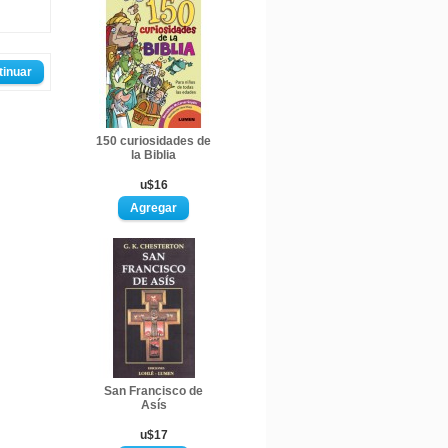
tinuar
150 curiosidades de
la Biblia
u$16
San Francisco de
Asís
u$17