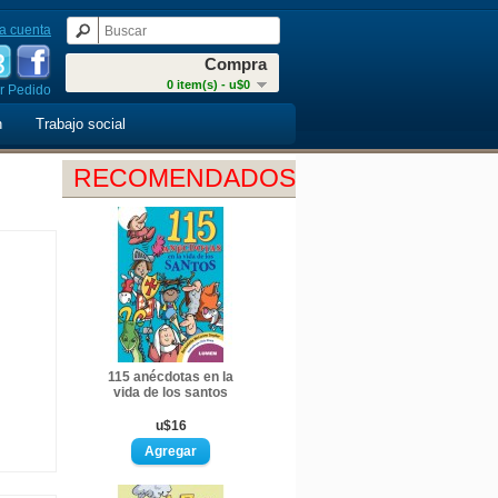
a cuenta
Compra
0 item(s) - u$0
r Pedido
n
Trabajo social
RECOMENDADOS
115 anécdotas en la
vida de los santos
u$16