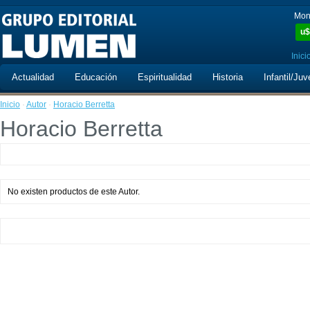
Mon
u$
Inici
Actualidad
Educación
Espiritualidad
Historia
Infantil/Juv
Inicio
·
Autor
·
Horacio Berretta
Horacio Berretta
No existen productos de este Autor.