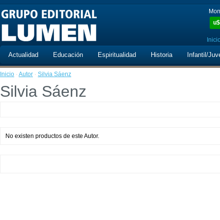
Mon
u$
Inici
Actualidad
Educación
Espiritualidad
Historia
Infantil/Juv
Inicio
·
Autor
·
Silvia Sáenz
Silvia Sáenz
No existen productos de este Autor.