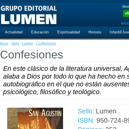
Mon
u$
Inici
Actualidad
Educación
Espiritualidad
Historia
Infantil/Juv
Inicio
·
Sello
·
Lumen
·
Confesiones
Confesiones
En este clásico de la literatura universal, A
alaba a Dios por todo lo que ha hecho en s
autobiográfico en el que no están ausentes
psicológico, filosófico y teológico.
Sello:
Lumen
ISBN:
950-724-8