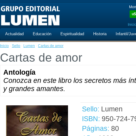
Mon
u$
Inici
Actualidad
Educación
Espiritualidad
Historia
Infantil/Juv
Inicio
·
Sello
·
Lumen
·
Cartas de amor
Cartas de amor
Antología
Conozca en este libro los secretos más í
y grandes amantes.
Sello:
Lumen
ISBN:
950-724-7
Páginas:
80