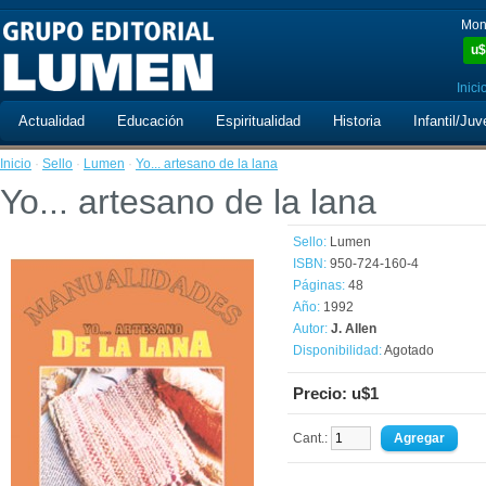
Mon
u$
Inici
Actualidad
Educación
Espiritualidad
Historia
Infantil/Juv
Inicio
·
Sello
·
Lumen
·
Yo... artesano de la lana
Yo... artesano de la lana
Sello:
Lumen
ISBN:
950-724-160-4
Páginas:
48
Año:
1992
Autor:
J. Allen
Disponibilidad:
Agotado
Precio: u$1
Cant.: