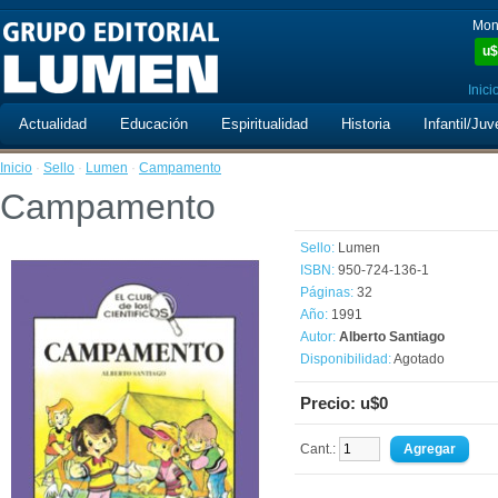
Mon
u$
Inici
Actualidad
Educación
Espiritualidad
Historia
Infantil/Juv
Inicio
·
Sello
·
Lumen
·
Campamento
Campamento
Sello:
Lumen
ISBN:
950-724-136-1
Páginas:
32
Año:
1991
Autor:
Alberto Santiago
Disponibilidad:
Agotado
Precio: u$0
Cant.: