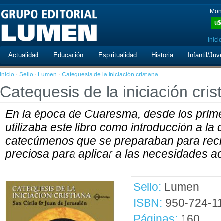
Mon
u$
Inici
Actualidad
Educación
Espiritualidad
Historia
Infantil/Juv
Inicio
·
Sello
·
Lumen
·
Catequesis de la iniciación cristiana
Catequesis de la iniciación cris
En la época de Cuaresma, desde los primer
utilizaba este libro como introducción a la
catecúmenos que se preparaban para recib
preciosa para aplicar a las necesidades ac
Sello:
Lumen
ISBN:
950-724-1
Páginas:
160