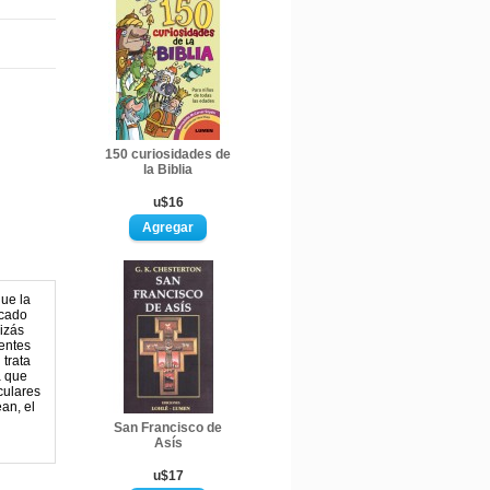
150 curiosidades de
la Biblia
u$16
que la
icado
uizás
ientes
 trata
a que
culares
an, el
San Francisco de
Asís
u$17