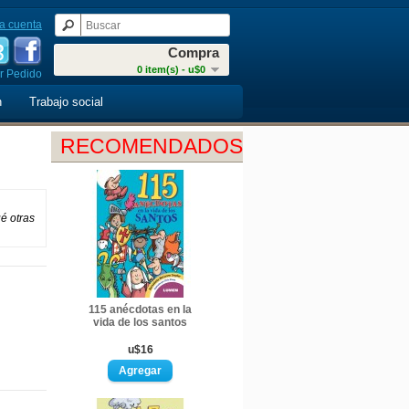
a cuenta
Compra
0 item(s) - u$0
r Pedido
n
Trabajo social
RECOMENDADOS
ué otras
115 anécdotas en la
vida de los santos
u$16