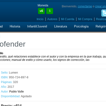
Moneda
Bienvenido,
conectarse
o
crear un
u$
$
Inicio
Autores
Mi Cuenta
Mi Compra
Realiza
ad
Historia
Infantil/Juvenil
Literatura
Psicología
Religió
r
 ofender
ilo
stilo, qué relaciones establece con el autor y con la empresa en la que trabaja, q
cciones; manual de estilo y cómo usarlo, los signos de corrección, las
Sello:
Lumen
ISBN:
950-724-897-8
Páginas:
320
Año:
2017
Autor:
Pablo Valle
Disponibilidad:
Agotado
Precio: u$14