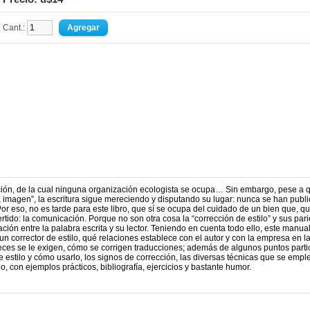
Cant.:
nción, de la cual ninguna organización ecologista se ocupa… Sin embargo, pese a 
a imagen”, la escritura sigue mereciendo y disputando su lugar: nunca se han publ
 Por eso, no es tarde para este libro, que sí se ocupa del cuidado de un bien que, q
tido: la comunicación. Porque no son otra cosa la “corrección de estilo” y sus par
ón entre la palabra escrita y su lector. Teniendo en cuenta todo ello, este manual
un corrector de estilo, qué relaciones establece con el autor y con la empresa en l
veces se le exigen, cómo se corrigen traducciones; además de algunos puntos parti
 estilo y cómo usarlo, los signos de corrección, las diversas técnicas que se emple
 con ejemplos prácticos, bibliografía, ejercicios y bastante humor.