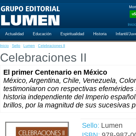
Mon
u$
Inici
Actualidad
Educación
Espiritualidad
Historia
Infantil/Juv
Inicio
·
Sello
·
Lumen
·
Celebraciones II
Celebraciones II
El primer Centenario en México
México, Argentina, Chile, Venezuela, Colo
testimoniaron con respectivas efemérides
historia independiente del Imperio español
brillos, por la magnitud de sus sucesivas 
Sello:
Lumen
ISBN:
978-987-0