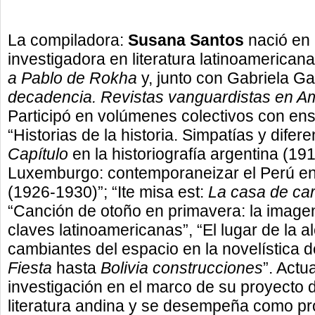
La compiladora:
Susana Santos
nació en 
investigadora en literatura latinoamericana
a Pablo de Rokha
y, junto con Gabriela G
decadencia. Revistas vanguardistas en Am
Participó en volúmenes colectivos con ensa
“Historias de la historia. Simpatías y difer
Capítulo
en la historiografía argentina (1
Luxemburgo: contemporaneizar el Perú e
(1926-1930)”; “Ite misa est:
La casa de
ca
“Canción de otoño en primavera: la imagen
claves latinoamericanas”, “El lugar de la a
cambiantes del espacio en la novelística 
Fiesta
hasta
Bolivia construcciones
”. Actu
investigación en el marco de su proyecto 
literatura andina y se desempeña como pro