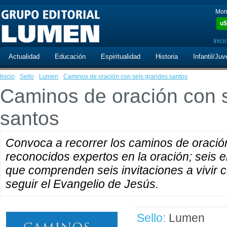
Mon
u$
Inici
Actualidad
Educación
Espiritualidad
Historia
Infantil/Juv
Inicio
·
Sello
·
Lumen
·
Caminos de oración con seis grandes santos
Caminos de oración con 
santos
Convoca a recorrer los caminos de oració
reconocidos expertos en la oración; seis e
que comprenden seis invitaciones a vivir c
seguir el Evangelio de Jesús.
Sello:
Lumen