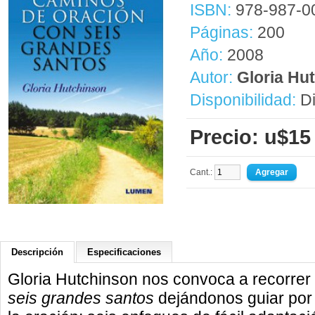
ISBN:
978-987-0
Páginas:
200
Año:
2008
Autor:
Gloria Hu
Disponibilidad:
Di
Precio: u$15
Cant.:
Descripción
Especificaciones
Gloria Hutchinson nos convoca a recorrer
seis grandes santos
dejándonos guiar por 