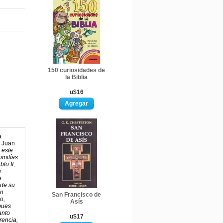
150 curiosidades de
la Biblia
u$16
a
e Juan
 este
omilías
lo II,
a
e
 de su
un
San Francisco de
o,
Asís
pues
anto
u$17
rencia,