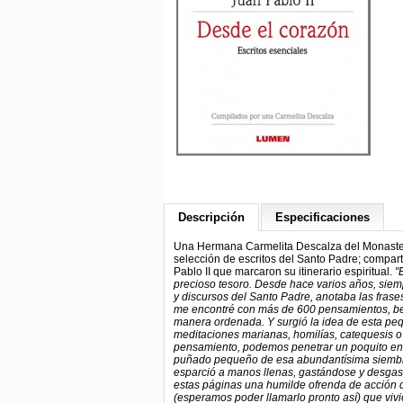
Descripción
Especificaciones
Una Hermana Carmelita Descalza del Monasteri
selección de escritos del Santo Padre; compart
Pablo II que marcaron su itinerario espiritual.
"
precioso tesoro. Desde hace varios años, siem
y discursos del Santo Padre, anotaba las frase
me encontré con más de 600 pensamientos, bell
manera ordenada. Y surgió la idea de esta peq
meditaciones marianas, homilías, catequesis o d
pensamiento, podemos penetrar un poquito en l
puñado pequeño de esa abundantísima siembra d
esparció a manos llenas, gastándose y desgast
estas páginas una humilde ofrenda de acción d
(esperamos poder llamarlo pronto así) que viv