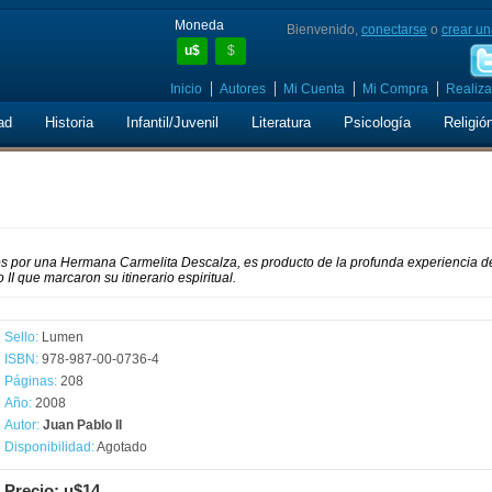
Moneda
Bienvenido,
conectarse
o
crear un
u$
$
Inicio
Autores
Mi Cuenta
Mi Compra
Realiza
ad
Historia
Infantil/Juvenil
Literatura
Psicología
Religió
os por una Hermana Carmelita Descalza, es producto de la profunda experiencia d
II que marcaron su itinerario espiritual.
Sello:
Lumen
ISBN:
978-987-00-0736-4
Páginas:
208
Año:
2008
Autor:
Juan Pablo II
Disponibilidad:
Agotado
Precio: u$14