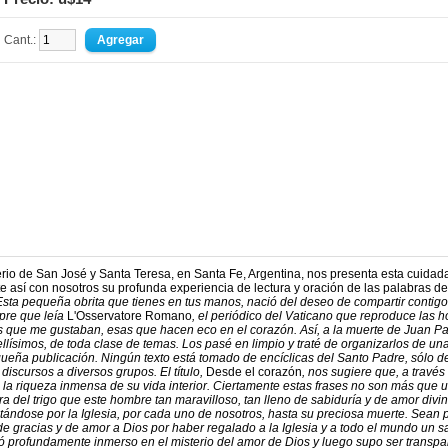
Cant.:
o de San José y Santa Teresa, en Santa Fe, Argentina, nos presenta esta cuidad
e así con nosotros su profunda experiencia de lectura y oración de las palabras d
Esta pequeña obrita que tienes en tus manos, nació del deseo de compartir contigo
pre que leía
L'Osservatore Romano
, el periódico del Vaticano que reproduce las h
s que me gustaban, esas que hacen eco en el corazón. Así, a la muerte de Juan Pab
ísimos, de toda clase de temas. Los pasé en limpio y traté de organizarlos de un
ueña publicación. Ningún texto está tomado de encíclicas del Santo Padre, sólo d
iscursos a diversos grupos. El título,
Desde el corazón
, nos sugiere que, a través
a riqueza inmensa de su vida interior. Ciertamente estas frases no son más que 
el trigo que este hombre tan maravilloso, tan lleno de sabiduría y de amor divin
ándose por la Iglesia, por cada uno de nosotros, hasta su preciosa muerte. Sean 
e gracias y de amor a Dios por haber regalado a la Iglesia y a todo el mundo un s
ió profundamente inmerso en el misterio del amor de Dios y luego supo ser transpa