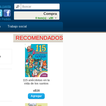
a cuenta
Compra
0 item(s) - u$0
r Pedido
n
Trabajo social
RECOMENDADOS
e
115 anécdotas en la
vida de los santos
u$16