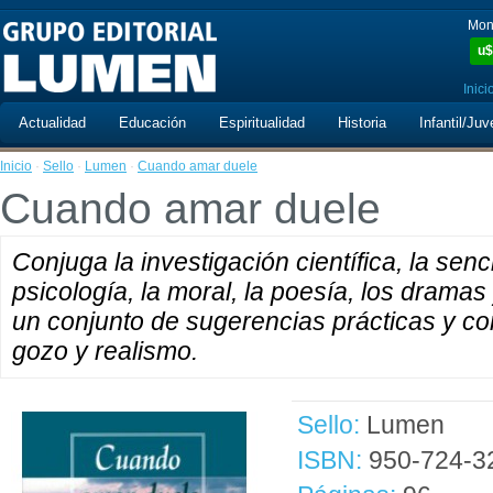
Mon
u$
Inici
Actualidad
Educación
Espiritualidad
Historia
Infantil/Juv
Inicio
·
Sello
·
Lumen
·
Cuando amar duele
Cuando amar duele
Conjuga la investigación científica, la senc
psicología, la moral, la poesía, los dramas
un conjunto de sugerencias prácticas y c
gozo y realismo.
Sello:
Lumen
ISBN:
950-724-3