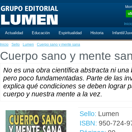
Mon
u$
Inici
Actualidad
Educación
Espiritualidad
Historia
Infantil/Juv
Inicio
·
Sello
·
Lumen
·
Cuerpo sano y mente sana
Cuerpo sano y mente sa
No es una obra científica abstracta ni una
pero poco fundamentadas. Parte de las in
explica qué condiciones se deben lograr 
cuerpo y nuestra mente a la vez.
Sello:
Lumen
ISBN:
950-724-9