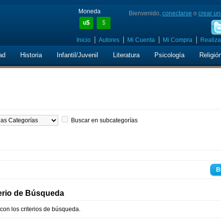
Moneda
Bienvenido,
conectarse
o
crear un
u$
$
Inicio
Autores
Mi Cuenta
Mi Compra
Realiza
ad
Historia
Infantil/Juvenil
Literatura
Psicología
Religió
Buscar en subcategorías
terio de Búsqueda
on los criterios de búsqueda.