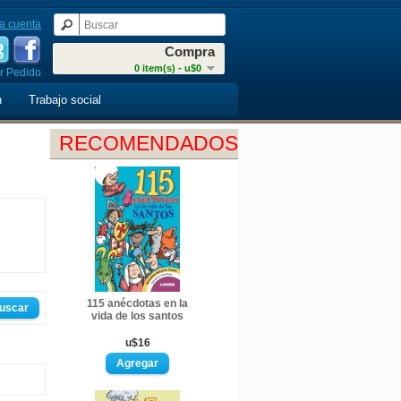
a cuenta
Compra
0 item(s) - u$0
r Pedido
n
Trabajo social
RECOMENDADOS
115 anécdotas en la
vida de los santos
u$16