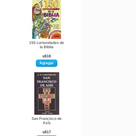
150 curiosidades de
la Biblia
u$16
San Francisco de
Asís
u$17