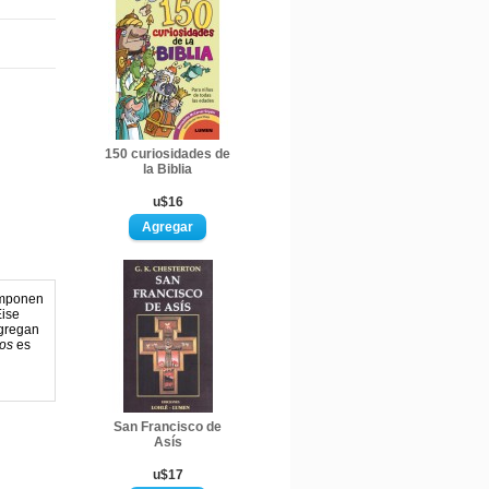
150 curiosidades de
la Biblia
u$16
omponen
Eise
ngregan
jos
es
San Francisco de
Asís
u$17