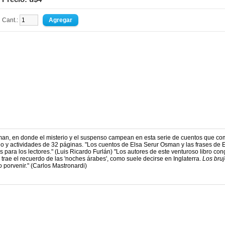
Cant.:
sman, en donde el misterio y el suspenso campean en esta serie de cuentos que c
io y actividades de 32 páginas. "Los cuentos de Elsa Serur Osman y las frases de 
para los lectores." (Luis Ricardo Furlán) "Los autores de este venturoso libro co
 trae el recuerdo de las 'noches árabes', como suele decirse en Inglaterra.
Los bru
 porvenir." (Carlos Mastronardi)