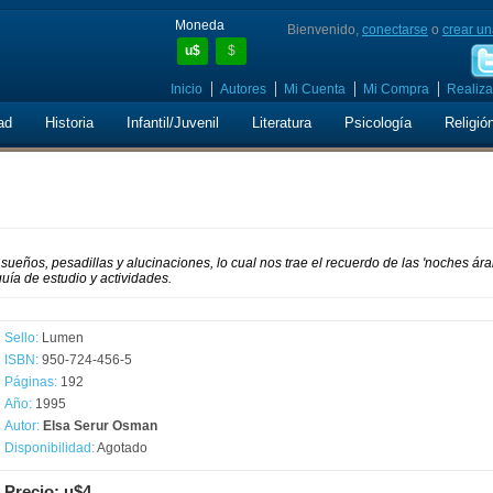
Moneda
Bienvenido,
conectarse
o
crear un
u$
$
Inicio
Autores
Mi Cuenta
Mi Compra
Realiza
ad
Historia
Infantil/Juvenil
Literatura
Psicología
Religió
ueños, pesadillas y alucinaciones, lo cual nos trae el recuerdo de las 'noches ára
uía de estudio y actividades.
Sello:
Lumen
ISBN:
950-724-456-5
Páginas:
192
Año:
1995
Autor:
Elsa Serur Osman
Disponibilidad:
Agotado
Precio: u$4