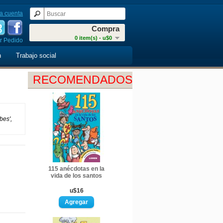
a cuenta
Compra
0 item(s) - u$0
r Pedido
n
Trabajo social
RECOMENDADOS
bes',
115 anécdotas en la
vida de los santos
u$16